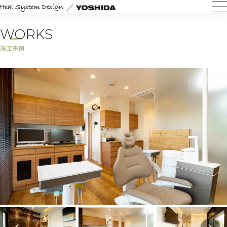
Skip
to
content
WORKS
施工事例